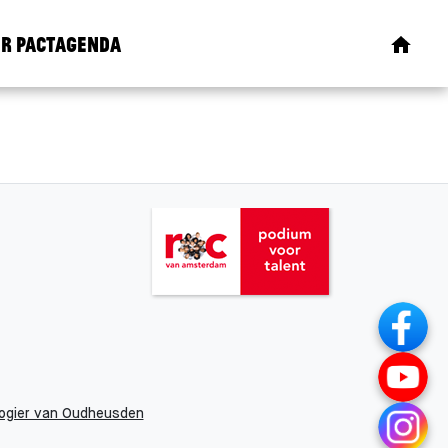
r Pact
Agenda
ogier van Oudheusden