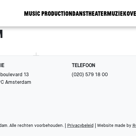
Music Production
Dans
Theater
Muziek
Ove
m
IE
TELEFOON
boulevard 13
(020) 579 18 00
PC Amsterdam
m. Alle rechten voorbehouden. |
Privacybeleid
| Website made by
R