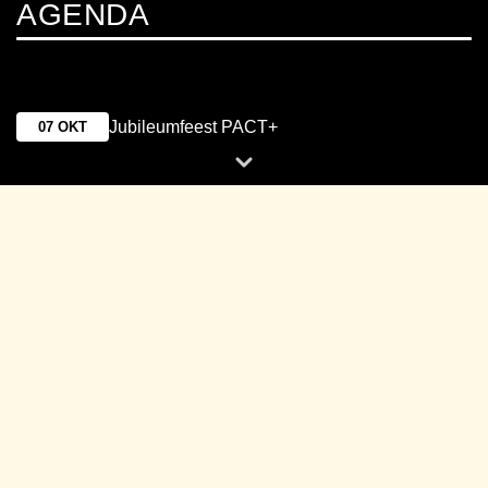
AGENDA
Jubileumfeest PACT+
07 OKT