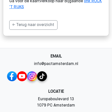
Ga voor de kaartverkoop naar bijgaande
link ROCK
‘T RIJKS
← Terug naar overzicht
EMAIL
info@pactamsterdam.nl
LOCATIE
Europaboulevard 13
1079 PC Amsterdam